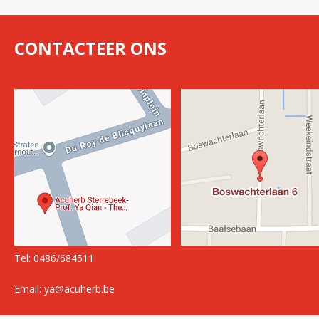
CONTACTEER ONS
Tel: 0486/684511
Email: ya@acuherb.be