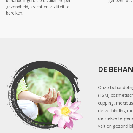
behandelingen, die u zullen helpen
genezen dez
gezondheid, kracht en vitaliteit te
bereiken.
DE BEHA
Onze behandeling
(FSM),cosmetisch
cupping, moxibust
de verbinding m
de ziekte te ge
valt en gezond bli